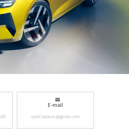
E-mail
530
opel.ladavac@gmail.com