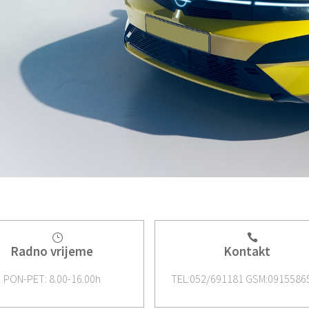
Radno vrijeme
Kontakt
PON-PET: 8.00-16.00h
TEL:052/691181 GSM:0915586